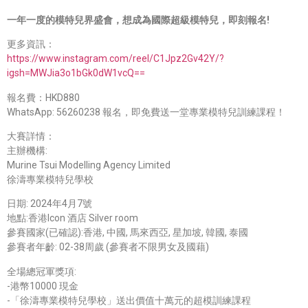
一年一度的模特兒界盛會，想成為國際超級模特兒，即刻報名!
更多資訊：
https://www.instagram.com/reel/C1Jpz2Gv42Y/?
igsh=MWJia3o1bGk0dW1vcQ==
報名費：HKD880
WhatsApp: 56260238 報名，即免費送一堂專業模特兒訓練課程！
大賽詳情：
主辦機構:
Murine Tsui Modelling Agency Limited
徐濤專業模特兒學校
日期: 2024年4月7號
地點:香港Icon 酒店 Silver room
參賽國家(已確認):香港, 中國, 馬來西亞, 星加坡, 韓國, 泰國
參賽者年齡: 02-38周歲 (參賽者不限男女及國藉)
全場總冠軍獎項:
-港幣10000 現金
-「徐濤專業模特兒學校」送出價值十萬元的超模訓練課程