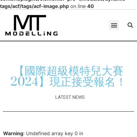
tags/acf/tags/acf-image.php
on line
40
【國際超級模特兒大賽
2024】現正接受報名！
LATEST NEWS
Warning
: Undefined array key 0 in